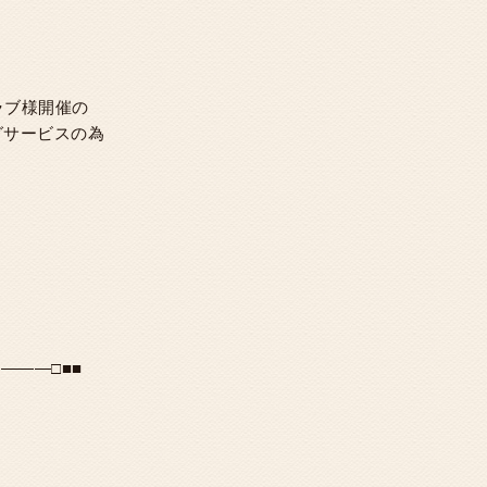
クラブ様開催の
グサービスの為
。
―――□■■